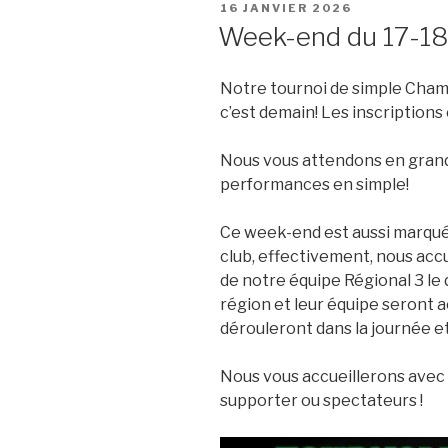
PUBLIÉ
16 JANVIER 2026
LE
Week-end du 17-18 
Notre tournoi de simple Chambr
c’est demain! Les inscriptions 
Nous vous attendons en gran
performances en simple!
Ce week-end est aussi marqu
club, effectivement, nous acc
de notre équipe Régional 3 le 
région et leur équipe seront ac
dérouleront dans la journée et
Nous vous accueillerons avec p
supporter ou spectateurs !