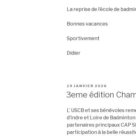
La reprise de l’école de badm
Bonnes vacances
Sportivement
Didier
PUBLIÉ
19 JANVIER 2026
LE
3eme édition Cham
L’ USCB et ses bénévoles reme
d’Indre et Loire de Badminton 
partenaires principaux CAP SP
participation à la belle réus