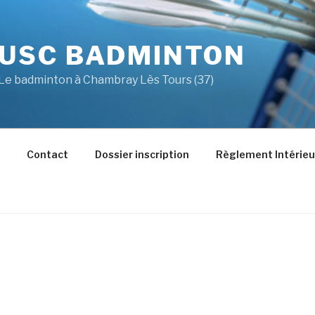
USC BADMINTON
Le badminton à Chambray Lès Tours (37)
Contact
Dossier inscription
Règlement Intérieu