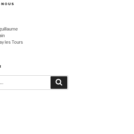
-NOUS
uillaume
ain
y les Tours
R
Recherche