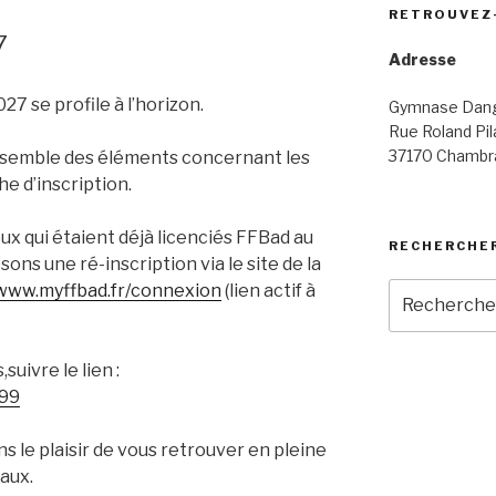
RETROUVEZ
7
Adresse
27 se profile à l’horizon.
Gymnase Dang
Rue Roland Pil
37170 Chambra
ensemble des éléments concernant les
he d’inscription.
ux qui étaient déjà licenciés FFBad au
RECHERCHE
ons une ré-inscription via le site de la
Recherche
/www.myffbad.fr/connexion
(lien actif à
pour
:
suivre le lien :
799
 le plaisir de vous retrouver en pleine
aux.